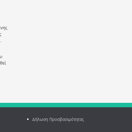
ενης
ς
.
ου
θεί
Δήλωση Προσβασιμότητας