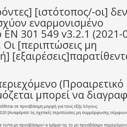
ρόντες] [ιστότοπος/-οι] δε
ισχύον εναρμονισμένο
EN 301 549 v3.2.1 (2021-0
. Οι [περιπτώσεις μη
ή] [εξαιρέσεις]παρατίθεντ
εριεχόμενο (Προαιρετικό
όζεται μπορεί να διαγραφ
τίθεται σε προσβάσιμη μορφή για τους εξής λόγους:
/2020 [Αναφέρατε τις σχετικές περιπτώσεις μη συμμόρφωσης σύμφωνα
το/τα μη προσβάσιμο/-α τμήμα/-τα, το μη προσβάσιμο περιεχόμενο