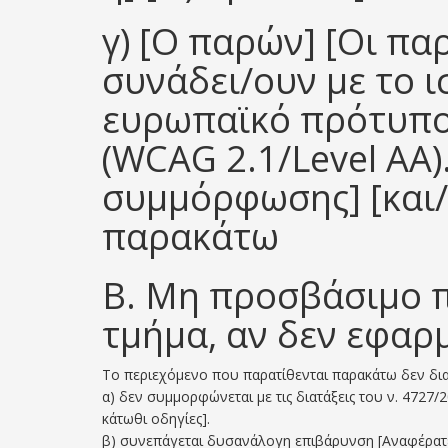
γ) [Ο παρών] [Οι πα
συνάδει/ουν με το 
ευρωπαϊκό πρότυπο 
(WCAG 2.1/Level AA)
συμμόρφωσης] [και/
παρακάτω
Β. Μη προσβάσιμο π
τμήμα, αν δεν εφαρμ
Το περιεχόμενο που παρατίθενται παρακάτω δεν δια
α) δεν συμμορφώνεται με τις διατάξεις του ν. 4727
κάτωθι οδηγίες].
β) συνεπάγεται δυσανάλογη επιβάρυνση [Αναφέρατε 