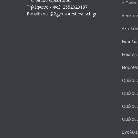
Τ.Κ. 68200 Ορεστιάδα
e-Twinn
Τηλέφωνο - Φαξ: 2552029187
Ε-mail: mail@2gym-orest.evr.sch.gr
Ανακοιν
Αξιολό
Εκδηλώ
Εσωτερι
Νομοθε
Όμιλοι 
Όμιλοι 
Όμιλοι 
Όμιλοι 
Σχολικέ