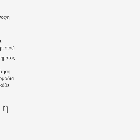
νος/η
ι
εσίας).
τήματος.
ίτηση
αρμόδια
 κάθε
 η