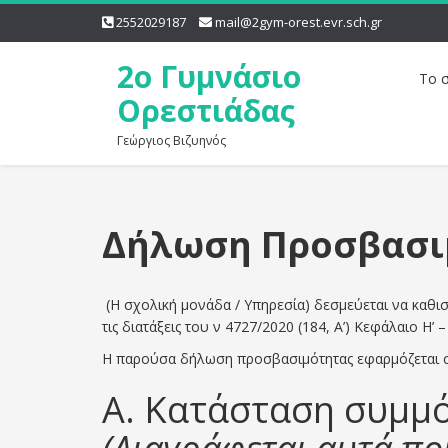
2552029187
mail@2gym-orest.evr.sch.gr
2o Γυμνάσιο
Το 
Ορεστιάδας
Γεώργιος Βιζυηνός
Δήλωση Προσβασι
(Η σχολική μονάδα / Υπηρεσία) δεσμεύεται να καθισ
τις διατάξεις του ν 4727/2020 (184, Α’) Κεφάλαιο Η’
Η παρούσα δήλωση προσβασιμότητας εφαρμόζεται στ
Α. Κατάσταση συμ