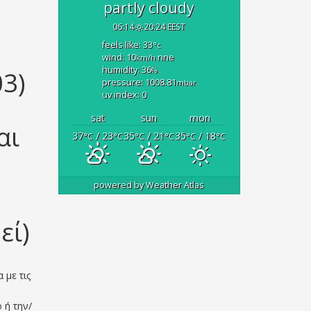
partly cloudy
ν
06:14
20:24 EEST
feels like: 33
°c
wind: 10
nne
km/h
humidity: 36
%
3)
pressure: 1008.81
mbar
uv index: 0
sat
sun
mon
αι
37
/ 23
35
/ 21
35
/ 18
°C
°C
°C
°C
°C
°C
powered by
Weather Atlas
εί)
 με τις
 ή την/