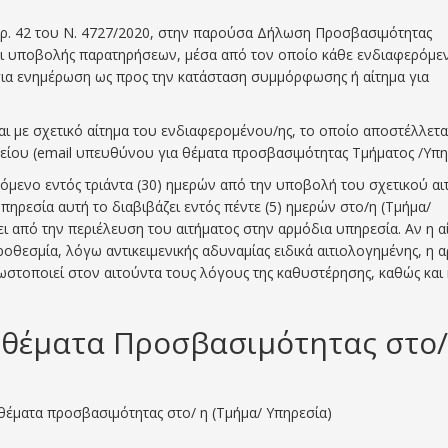
θρ. 42 του Ν. 4727/2020, στην παρούσα Δήλωση Προσβασιμότητας
και υποβολής παρατηρήσεων, μέσα από τον οποίο κάθε ενδιαφερόμε
 για ενημέρωση ως προς την κατάσταση συμμόρφωσης ή αίτημα για
ι με σχετικό αίτημα του ενδιαφερομένου/ης, το οποίο αποστέλλετα
είου (email υπευθύνου για θέματα προσβασιμότητας Τμήματος /Υπηρ
όμενο εντός τριάντα (30) ημερών από την υποβολή του σχετικού αι
πηρεσία αυτή το διαβιβάζει εντός πέντε (5) ημερών στο/η (Τμήμα/
ει από την περιέλευση του αιτήματος στην αρμόδια υπηρεσία. Αν η α
θεσμία, λόγω αντικειμενικής αδυναμίας ειδικά αιτιολογημένης, η 
νωστοποιεί στον αιτούντα τους λόγους της καθυστέρησης, καθώς και
α θέματα Προσβασιμότητας στο/
ματα προσβασιμότητας στο/ η (Τμήμα/ Υπηρεσία)