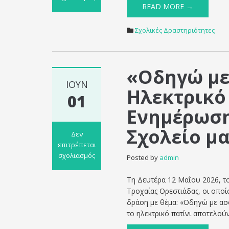
READ MORE →
στο
Ολοκλήρωση
του
Σχολικές Δραστηριότητες
Προγράμματος
Σχολικών
Δραστηριοτήτων:
«Οδηγώ με
«Η
επικοινωνία
ΙΟΎΝ
Ηλεκτρικό
και
01
εμείς»
Ενημέρωση
Σχολείο μ
Δεν
επιτρέπεται
σχολιασμός
Posted by
admin
στο
«Οδηγώ
Τη Δευτέρα 12 Μαΐου 2026, τ
με
Τροχαίας Ορεστιάδας, οι οποί
Ασφάλεια
δράση με θέμα: «Οδηγώ με ασφ
Ποδήλατο-
το ηλεκτρικό πατίνι αποτελού
Ηλεκτρικό