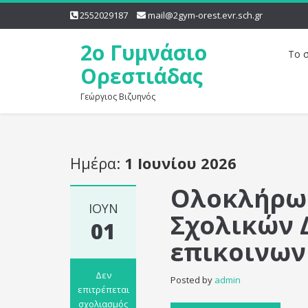
2552029187
mail@2gym-orest.evr.sch.gr
2o Γυμνάσιο
Το 
Ορεστιάδας
Γεώργιος Βιζυηνός
Ημέρα:
1 Ιουνίου 2026
Ολοκλήρω
ΙΟΎΝ
Σχολικών 
01
επικοινωνί
Δεν
Posted by
admin
επιτρέπεται
σχολιασμός