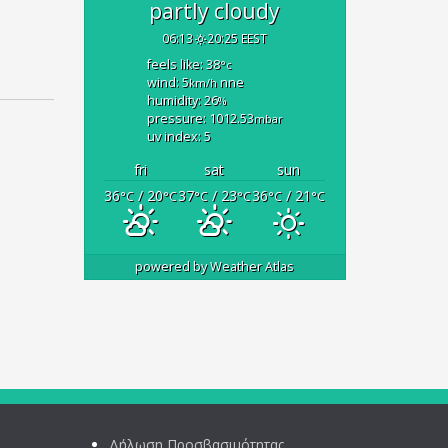
partly cloudy
06:13
20:25 EEST
feels like: 38
°c
wind: 5
nne
km/h
humidity: 26
%
pressure: 1012.53
mbar
uv index: 5
fri
sat
sun
36
/ 20
37
/ 23
36
/ 21
°C
°C
°C
°C
°C
°C
powered by
Weather Atlas
Δήλωση Προσβασιμότητας