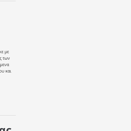
κε με
ς των
ίμενα
ου και
ας