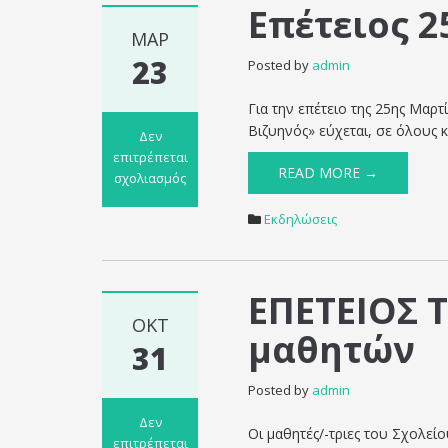
Επέτειος 2
ΜΑΡ
23
Posted by
admin
Για την επέτειο της 25ης Μαρ
Βιζυηνός» εύχεται, σε όλους κ
Δεν
επιτρέπεται
READ MORE →
σχολιασμός
στο
Επέτειος
Εκδηλώσεις
25η
Μαρτίου
1821
ΕΠΕΤΕΙΟΣ Τ
ΟΚΤ
μαθητών
31
Posted by
admin
Δεν
Οι μαθητές/-τριες του Σχολεί
επιτρέπεται