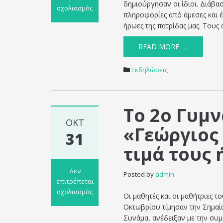
δημιούργησαν οι ίδιοι. Διάβα
σχολιασμός
πληροφορίες από άμεσες και έ
στο
ήρωες της πατρίδας μας. Τους
ΕΠΕΤΕΙΟΣ
ΤΟΥ
READ MORE →
“ΟΧΙ”
–
Εκδηλώσεις
Κείμενα
μαθητών
Το 2ο Γυμν
ΟΚΤ
«Γεώργιος 
31
τιμά τους 
Δεν
Posted by
admin
επιτρέπεται
σχολιασμός
Οι μαθητές και οι μαθήτριες 
στο
Οκτωβρίου τίμησαν την Σημαία
Το
Συνάμα, ανέδειξαν με την συμ
2ο