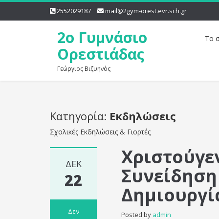
2552029187
mail@2gym-orest.evr.sch.gr
2o Γυμνάσιο
Το 
Ορεστιάδας
Γεώργιος Βιζυηνός
Κατηγορία:
Εκδηλώσεις
Σχολικές Εκδηλώσεις & Γιορτές
Χριστούγε
ΔΕΚ
Συνείδηση
22
Δημιουργία
Δεν
Posted by
admin