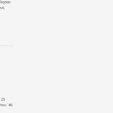
τλησαν
ους
ι
 25
του `40.