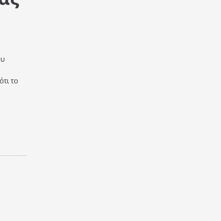
ου
ότι το