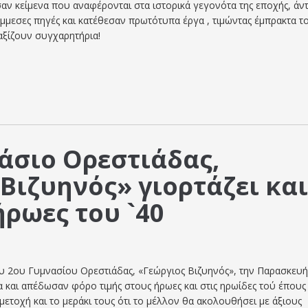
σαν κείμενα που αναφέρονται στα ιστορικά γεγονότα της εποχής, άν
μμεσες πηγές και κατέθεσαν πρωτότυπα έργα , τιμώντας έμπρακτα τ
 αξίζουν συγχαρητήρια!
άσιο Ορεστιάδας,
Βιζυηνός» γιορτάζει κα
ήρωες του `40
του 2ου Γυμνασίου Ορεστιάδας, «Γεώργιος Βιζυηνός», την Παρασκευή
 και απέδωσαν φόρο τιμής στους ήρωες και στις ηρωίδες τού έπους 
μετοχή και το μεράκι τους ότι το μέλλον θα ακολουθήσει με άξιους