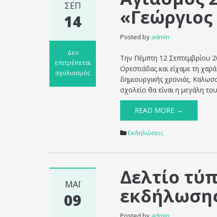
ΣΕΠ
«Γεώργιος
14
Posted by
admin
Δεν
Την Πέμπτη 12 Σεπτεμβρίου 2
επιτρέπεται
Ορεστιάδας και είχαμε τη χαρά
σχολιασμός
δημιουργικής χρονιάς. Καλωσο
στο
σχολείο θα είναι η μεγάλη του
Αγιασμός
2ου
READ MORE →
Γυμνασίου
Ορεστιάδας
Εκδηλώσεις
«Γεώργιος
Βιζυηνός»
Δελτίο τύ
ΜΆΙ
εκδήλωσης
09
Posted by
admin