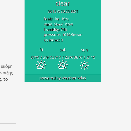
clear
06:13
20:25 EEST
feels like: 19
°c
wind: 5
nnw
km/h
humidity: 74
%
pressure: 1014.9
mbar
uv index: 0
fri
sat
sun
37
/ 20
37
/ 23
36
/ 21
°C
°C
°C
°C
°C
°C
ι ακόμη
νοιξης,
powered by
Weather Atlas
, το