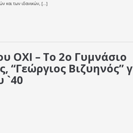
ών και των ιδανικών, […]
ου ΟΧΙ – Το 2ο Γυμνάσιο
, “Γεώργιος Βιζυηνός” γ
υ `40