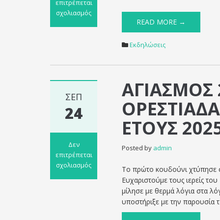
επιτρέπεται
σχολιασμός
READ MORE →
στο
Χριστούγεννα
με
Εκδηλώσεις
Οικολογική
Συνείδηση
και
ΑΓΙΑΣΜΟΣ 
Παράδοση:
Μια
ΣΕΠ
ΟΡΕΣΤΙΑΔΑ
Γιορτή
24
Δημιουργίας
ΕΤΟΥΣ 202
και
Συνεργασίας!
Δεν
Posted by
admin
επιτρέπεται
σχολιασμός
Το πρώτο κουδούνι χτύπησε σή
στο
Ευχαριστούμε τους ιερείς του
ΑΓΙΑΣΜΟΣ
μίλησε με θερμά λόγια στα λ
2ου
υποστήριξε με την παρουσία τ
ΓΥΜΝΑΣΙΟΥ
ΟΡΕΣΤΙΑΔΑΣ