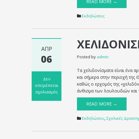
READ MORE →
«Γ.ΒΙΖΥΗΝΟΣ»
ΣΧΟΛ.
Εκδηλώσεις
ΕΤΟΥΣ
2025-
2026
ΧΕΛΙΔΟΝΙΣ
ΑΠΡ
06
Posted by
admin
Τα χελιδονίσματα είναι ένα αρ
και σήμερα στην περιοχή της 
Δεν
καθώς ο ερχομός της «χελιδόνα
επιτρέπεται
άνθισμα των λουλουδιών και 
σχολιασμός
στο
READ MORE →
ΧΕΛΙΔΟΝΙΣΜΑΤΑ
2025
Εκδηλώσεις
,
Σχολικές Δραστη