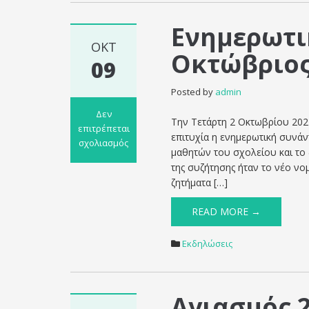
–
Το
Ενημερωτι
2ο
Γυμνάσιο
ΟΚΤ
Οκτώβριος
Ορεστιάδας,
09
“Γεώργιος
Βιζυηνός”
Posted by
admin
για
Δεν
το
Την Τετάρτη 2 Οκτωβρίου 202
επιτρέπεται
έπος
επιτυχία η ενημερωτική συνά
σχολιασμός
του
μαθητών του σχολείου και το
στο
`40
της συζήτησης ήταν το νέο νο
Ενημερωτική
ζητήματα […]
Συνάντηση
Γονέων
READ MORE →
Οκτώβριος
2024
Εκδηλώσεις
Αγιασμός 